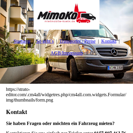
Startseite
So geht`s
Transporter / Preise
Kontakt
AGB/Impressum
https://strato-
editor.com/.cm4all/widgetres.php/cm4all.com.widgets.Formular/
img/thumbnails/form.png
Konta
kt
Sie haben Fragen oder möchten ein Fahrzeug mieten?
0157 807 463 76
Kontaktieren Sie uns einfach per Telefon unter